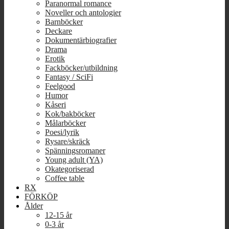
Paranormal romance
Noveller och antologier
Barnböcker
Deckare
Dokumentärbiografier
Drama
Erotik
Fackböcker/utbildning
Fantasy / SciFi
Feelgood
Humor
Kåseri
Kok/bakböcker
Målarböcker
Poesi/lyrik
Rysare/skräck
Spänningsromaner
Young adult (YA)
Okategoriserad
Coffee table
RX
FÖRKÖP
Ålder
12-15 år
0-3 år