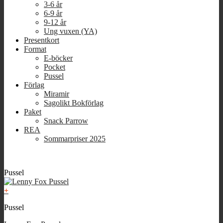
3-6 år
6-9 år
9-12 år
Ung vuxen (YA)
Presentkort
Format
E-böcker
Pocket
Pussel
Förlag
Miramir
Sagolikt Bokförlag
Paket
Snack Parrow
REA
Sommarpriser 2025
Pussel
+
Pussel