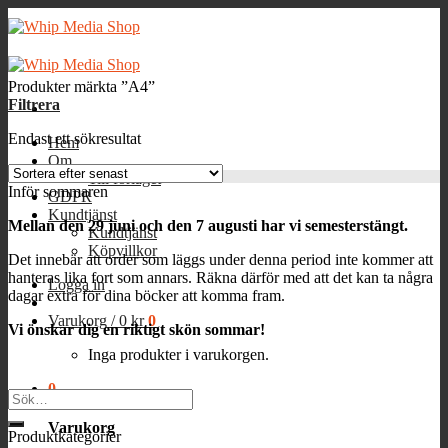
Skip
to
content
Produkter märkta ”A4”
Filtrera
Endast ett sökresultat
Hem
Om
Till förlaget
Inför sommaren
GDPR
Kundtjänst
Mellan den 29 juni och den 7 augusti har vi semesterstängt.
Kundtjänst
Köpvillkor
Det innebär att order som läggs under denna period inte kommer att
hanteras lika fort som annars. Räkna därför med att det kan ta några
Logga in
dagar extra för dina böcker att komma fram.
Varukorg /
0
kr
0
Vi önskar dig en riktigt skön sommar!
Inga produkter i varukorgen.
0
Sök
efter:
Varukorg
Produktkategorier