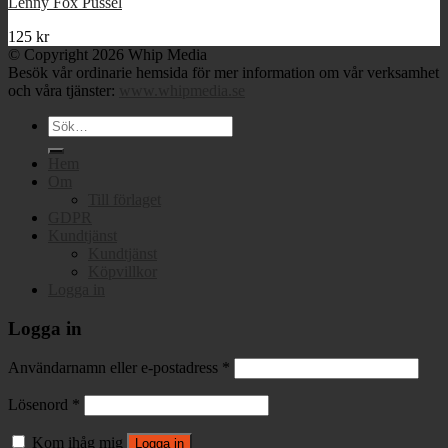
Lenny Fox Pussel
125
kr
© Copyright 2026 Whip Media
Besök vår ordinarie hemsida för mer information om vår verksamhet
och våra tjänster:
www.whipmedia.se
Sök
efter:
Hem
Om
Till förlaget
GDPR
Kundtjänst
Kundtjänst
Köpvillkor
Logga in
Logga in
Användarnamn eller e-postadress
*
Lösenord
*
Kom ihåg mig
Logga in