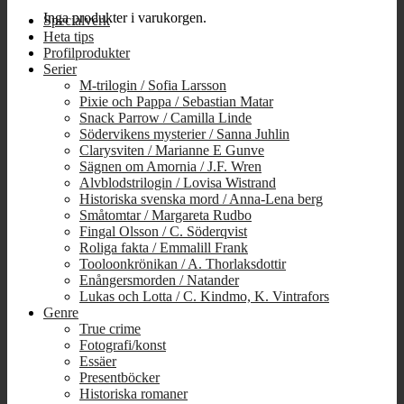
Inga produkter i varukorgen.
Specialverk
Heta tips
Profilprodukter
Serier
M-trilogin / Sofia Larsson
Pixie och Pappa / Sebastian Matar
Snack Parrow / Camilla Linde
Södervikens mysterier / Sanna Juhlin
Clarysviten / Marianne E Gunve
Sägnen om Amornia / J.F. Wren
Alvblodstrilogin / Lovisa Wistrand
Historiska svenska mord / Anna-Lena berg
Småtomtar / Margareta Rudbo
Fingal Olsson / C. Söderqvist
Roliga fakta / Emmalill Frank
Tooloonkrönikan / A. Thorlaksdottir
Enångersmorden / Natander
Lukas och Lotta / C. Kindmo, K. Vintrafors
Genre
True crime
Fotografi/konst
Essäer
Presentböcker
Historiska romaner