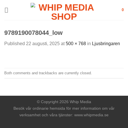
Skip
0
to
content
9789190078044_low
Published
22 augusti, 2025
at
500 × 768
in
Ljusbringaren
Both comments and trackbacks are currently closed.
© Copyright 2026 Whip Media
Besök vår ordinarie hemsida för mer information om vår
verksamhet och våra tjänster:
www.whipmedia.se