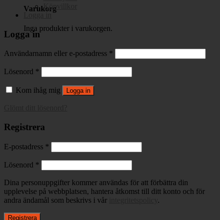
Köpvillkor
Varukorg
Logga in
Inga produkter i varukorgen.
Logga in
Användarnamn eller e-postadress
*
Lösenord
*
Kom ihåg mig
Logga in
Glömt ditt lösenord?
Registrera
E-postadress
*
Lösenord
*
Dina personuppgifter kommer användas för att förbättra din
upplevelse på webbplatsen, hantera åtkomst till ditt konto och för
andra ändamål som beskrivs i vår
integritetspolicy
.
Registrera