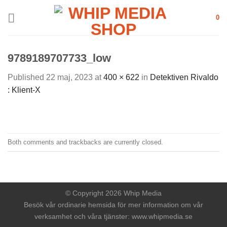
Skip
0
to
content
9789189707733_low
Published
22 maj, 2023
at
400 × 622
in
Detektiven Rivaldo
: Klient-X
Both comments and trackbacks are currently closed.
© Copyright 2026 Whip Media
Besök vår ordinarie hemsida för mer information om vår
verksamhet och våra tjänster:
www.whipmedia.se