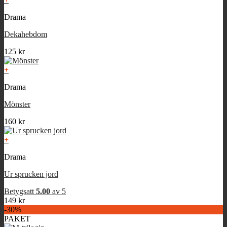
Drama
Dekahebdom
125
kr
+
Drama
Mönster
160
kr
+
Drama
Ur sprucken jord
Betygsatt
5.00
av 5
149
kr
-30%
PAKET