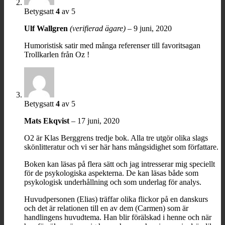
Betygsatt
4
av 5
Ulf Wallgren
(verifierad ägare)
–
9 juni, 2020
Humoristisk satir med många referenser till favoritsagan
Trollkarlen från Oz !
Betygsatt
4
av 5
Mats Ekqvist
–
17 juni, 2020
O2 är Klas Berggrens tredje bok. Alla tre utgör olika slags
skönlitteratur och vi ser här hans mångsidighet som författare.
Boken kan läsas på flera sätt och jag intresserar mig speciellt
för de psykologiska aspekterna. De kan läsas både som
psykologisk underhållning och som underlag för analys.
Huvudpersonen (Elias) träffar olika flickor på en danskurs
och det är relationen till en av dem (Carmen) som är
handlingens huvudtema. Han blir förälskad i henne och när