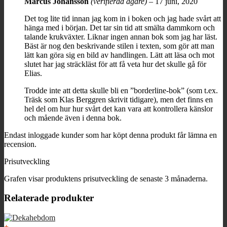
Marcus Johansson
(verifierad ägare)
–
17 juni, 2020
Det tog lite tid innan jag kom in i boken och jag hade svårt att
hänga med i början. Det tar sin tid att smälta dammkorn och
talande krukväxter. Liknar ingen annan bok som jag har läst.
Bäst är nog den beskrivande stilen i texten, som gör att man
lätt kan göra sig en bild av handlingen. Lätt att läsa och mot
slutet har jag sträckläst för att få veta hur det skulle gå för
Elias.
Trodde inte att detta skulle bli en ”borderline-bok” (som t.ex.
Träsk som Klas Berggren skrivit tidigare), men det finns en
hel del om hur hur svårt det kan vara att kontrollera känslor
och mående även i denna bok.
Endast inloggade kunder som har köpt denna produkt får lämna en
recension.
Prisutveckling
Grafen visar produktens prisutveckling de senaste 3 månaderna.
Relaterade produkter
+