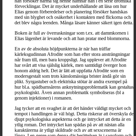
han försöker närma sig henne hamnar han i en serie drömlika
förvecklingar. Det är mycket underhållande att läsa om hur
Elias genom förberedelser och planering försöker handskas
med sin blyghet och osäkerhet i kontakten med flickorna och
det blev några leenden. Många läsare känner säkert igen detta.
Boken är full av överraskningar som t.ex. att dammkornen i
Elias lägenhet är levande och att han pratar med blommorna.
En av de absoluta höjdpunkterna är när han träffar
kärleksgudinnan Afrodite som han efter stora ansträngningar
når fram till, men bara kroppsligt. Jag upplever att Afrodite
har svårt att visa själslig kärlek, men samtidigt överger hon
honom aldrig helt. Det är lätt att uppfatta Afrodite som en
modersgestalt som trots känslomässiga brister ändå gör sin
plikt. Syrgastuber och elektriska stötar är andra exempel på
hur bl.a. spädbarnsårens anknytningsproblematik kan gestaltas
psykologiskt. Även annan problematik symboliseras (bl a
genom injektioner) i romanen.
Jag tycker att en svaghet är att det händer väldigt mycket och
tempot i handlingen är väl högt. Detta riskerar att överskyla de
djupt psykologiska aspekterna och ge intrycket att detta är en
ytlig roman. Det intrycket kan spädas på av att nästan alla
karaktärerna är ytligt skildrade och av att sexscenerna är
långa. I en genre som denna där berättelsen är i sagoform och