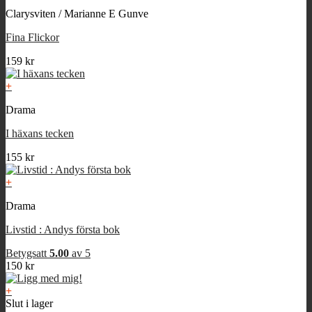
Clarysviten / Marianne E Gunve
Fina Flickor
159
kr
+
Drama
I häxans tecken
155
kr
+
Drama
Livstid : Andys första bok
Betygsatt
5.00
av 5
150
kr
+
Slut i lager