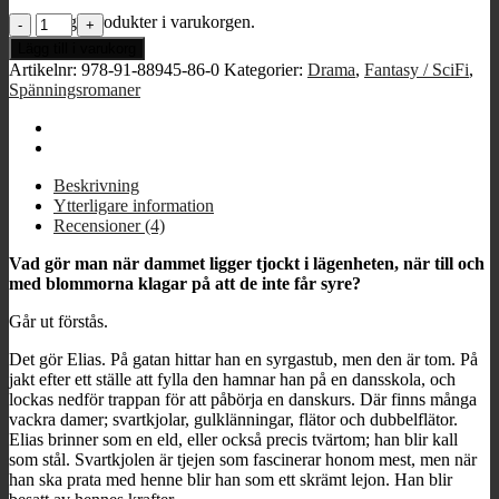
Inga produkter i varukorgen.
O2
-
Lägg till i varukorg
Gastuber,
Artikelnr:
978-91-88945-86-0
Kategorier:
Drama
,
Fantasy / SciFi
,
damm
Spänningsromaner
och
andra
väsentligheter
mängd
Beskrivning
Ytterligare information
Recensioner (4)
Vad gör man när dammet ligger tjockt i lägenheten, när till och
med blommorna klagar på att de inte får syre?
Går ut förstås.
Det gör Elias. På gatan hittar han en syrgastub, men den är tom. På
jakt efter ett ställe att fylla den hamnar han på en dansskola, och
lockas nedför trappan för att påbörja en danskurs. Där finns många
vackra damer; svartkjolar, gulklänningar, flätor och dubbelflätor.
Elias brinner som en eld, eller också precis tvärtom; han blir kall
som stål. Svartkjolen är tjejen som fascinerar honom mest, men när
han ska prata med henne blir han som ett skrämt lejon. Han blir