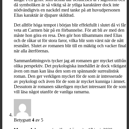
då symboliken är så viktig så är ytliga karaktärer dock inte
nödvändigtvis en nackdel med tanke på att huvudpersonen
Elias karaktär är djupare skildrad.
Det alltför höga tempot i början blir effektfullt i slutet då vi får
veta att Carmen bär på en förbannelse. För att bli av med den
måste hon göra en resa. Den gör hon tillsammans med Elias
och de råkar ut för stora faror, vilka blir som värst när de nått
resmålet. Slutet av romanen blir till en mäktig och vacker final
när alla återförenas.
Sammanfattningsvis tycker jag att romanen ger mycket utifrån
olika perspektiv. Det psykologiska innehållet är dock viktigast
även om man kan läsa den som en spännande surrealistisk
roman. Den ger verkligen mycket för de som är intresserade
av psykologi och även för de som är mycket kunniga i ämnet.
Dessutom är romanen säkerligen mycket intressant för de som
vill läsa något utanför de vanliga ramarna.
Betygsatt
4
av 5