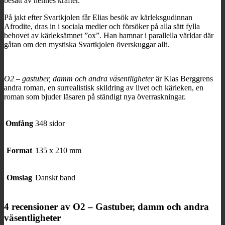
besatt av hennes krafter.
På jakt efter Svartkjolen får Elias besök av kärleksgudinnan
Afrodite, dras in i sociala medier och försöker på alla sätt fylla
behovet av kärleksämnet ”ox”. Han hamnar i parallella världar där
gåtan om den mystiska Svartkjolen överskuggar allt.
O2 – gastuber, damm och andra väsentligheter
är Klas Berggrens
andra roman, en surrealistisk skildring av livet och kärleken, en
roman som bjuder läsaren på ständigt nya överraskningar.
Omfång
348 sidor
Format
135 x 210 mm
Omslag
Danskt band
4 recensioner av
O2 – Gastuber, damm och andra
väsentligheter