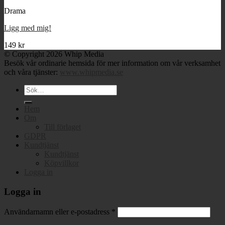
Drama
Ligg med mig!
149
kr
© Copyright 2026 Whip Media
Besök vår ordinarie hemsida för mer information om vår verksamhet
och våra tjänster:
www.whipmedia.se
Sök
efter:
Hem
Om
Till förlaget
GDPR
Kundtjänst
Kundtjänst
Köpvillkor
Logga in
Logga in
Användarnamn eller e-postadress
*