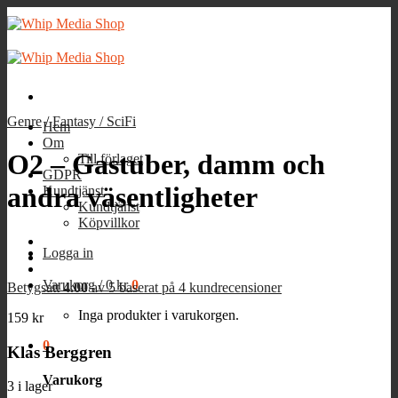
Skip
to
content
Genre
/
Fantasy / SciFi
Hem
Om
O2 – Gastuber, damm och
Till förlaget
GDPR
andra väsentligheter
Kundtjänst
Kundtjänst
Köpvillkor
Logga in
Varukorg /
0
kr
0
Betygsatt
4.00
av 5 baserat på
4
kundrecensioner
Inga produkter i varukorgen.
159
kr
0
Klas Berggren
Varukorg
3 i lager