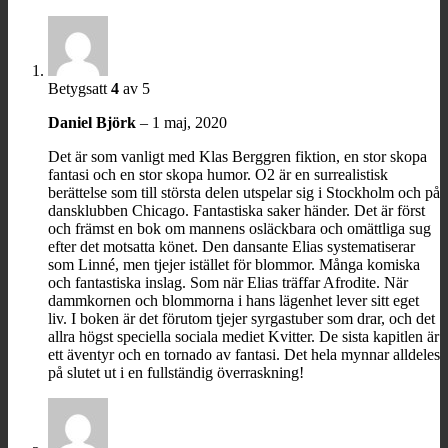
Betygsatt
4
av 5
Daniel Björk
–
1 maj, 2020
Det är som vanligt med Klas Berggren fiktion, en stor skopa
fantasi och en stor skopa humor. O2 är en surrealistisk
berättelse som till största delen utspelar sig i Stockholm och på
dansklubben Chicago. Fantastiska saker händer. Det är först
och främst en bok om mannens osläckbara och omättliga sug
efter det motsatta könet. Den dansante Elias systematiserar
som Linné, men tjejer istället för blommor. Många komiska
och fantastiska inslag. Som när Elias träffar Afrodite. När
dammkornen och blommorna i hans lägenhet lever sitt eget
liv. I boken är det förutom tjejer syrgastuber som drar, och det
allra högst speciella sociala mediet Kvitter. De sista kapitlen är
ett äventyr och en tornado av fantasi. Det hela mynnar alldeles
på slutet ut i en fullständig överraskning!