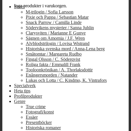
Inga produkter i varukorgen.
Serier
M-trilogin / Sofia Larsson
Pixie och Pappa / Sebastian Matar
Snack Parrow / Camilla Linde
Södervikens mysterier / Sanna Juhlin
Clarysviten / Marianne E Gunve
Sägnen om Amornia / J.F. Wren
Alvblodstrilogin / Lovisa Wistrand
Historiska svenska mord / Anna-Lena berg
Småtomtar / Margareta Rudbo
Fingal Olsson / C. Söderqvist
Roliga fakta / Emmalill Frank
Tooloonkrönikan / A. Thorlaksdottir
Enångersmorden / Natander
Lukas och Lotta / C. Kindmo, K. Vintrafors
Specialverk
Heta tips
Profilprodukter
Genre
True crime
Fotografi/konst
Essäer
Presentböcker
Historiska romaner