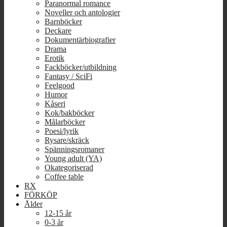
Paranormal romance
Noveller och antologier
Barnböcker
Deckare
Dokumentärbiografier
Drama
Erotik
Fackböcker/utbildning
Fantasy / SciFi
Feelgood
Humor
Kåseri
Kok/bakböcker
Målarböcker
Poesi/lyrik
Rysare/skräck
Spänningsromaner
Young adult (YA)
Okategoriserad
Coffee table
RX
FÖRKÖP
Ålder
12-15 år
0-3 år