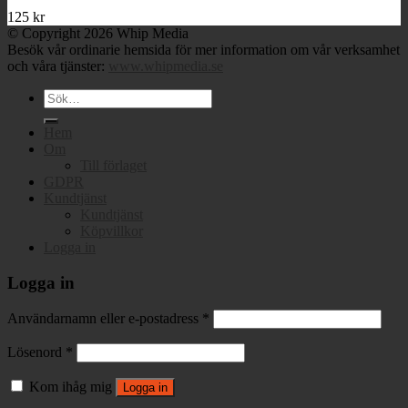
125
kr
© Copyright 2026 Whip Media
Besök vår ordinarie hemsida för mer information om vår verksamhet
och våra tjänster:
www.whipmedia.se
Sök
efter:
Hem
Om
Till förlaget
GDPR
Kundtjänst
Kundtjänst
Köpvillkor
Logga in
Logga in
Användarnamn eller e-postadress
*
Lösenord
*
Kom ihåg mig
Logga in