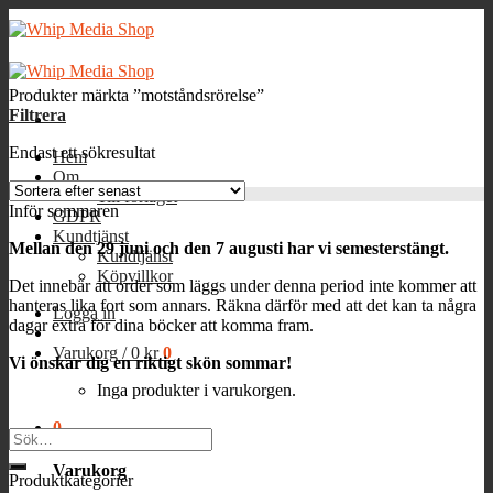
Skip
to
content
Produkter märkta ”motståndsrörelse”
Filtrera
Endast ett sökresultat
Hem
Om
Till förlaget
Inför sommaren
GDPR
Kundtjänst
Mellan den 29 juni och den 7 augusti har vi semesterstängt.
Kundtjänst
Köpvillkor
Det innebär att order som läggs under denna period inte kommer att
hanteras lika fort som annars. Räkna därför med att det kan ta några
Logga in
dagar extra för dina böcker att komma fram.
Varukorg /
0
kr
0
Vi önskar dig en riktigt skön sommar!
Inga produkter i varukorgen.
0
Sök
efter:
Varukorg
Produktkategorier