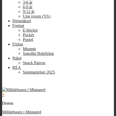
3-6 år
6-9 år
9-12 år
Ung vuxen (YA)
Presentkort
Format
E-böcker
Pocket
Pussel
Förlag
Miramir
Sagolikt Bokförlag
Paket
Snack Parrow
REA
Sommarpriser 2025
+
Drama
Militärbasen i Minnared