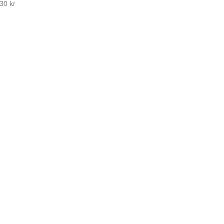
130
kr