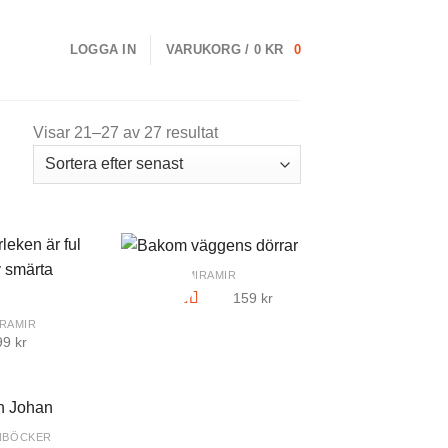
LOGGA IN
VARUKORG /
0
KR
0
Visar 21–27 av 27 resultat
+
MIRAMIR
Sommarpris
159
kr
Betygsatt
IRAMIR
5.00
av 5
99
kr
NBÖCKER