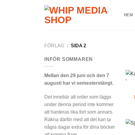
Skip
to
HEM
content
FÖRLAG
/
SIDA 2
INFÖR SOMMAREN
Mellan den 29 juni och den 7
+
augusti har vi semesterstängt.
Somm
Det innebär att order som läggs
under denna period inte kommer
att hanteras lika fort som annars.
Räkna därför med att det kan ta
+
några dagar extra för dina böcker
Somm
att komma fram.